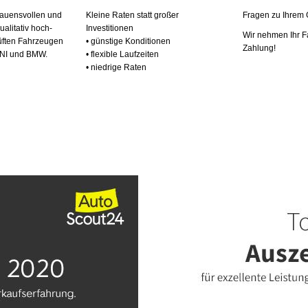
trauens­vollen und
Kleine Raten statt großer
Fragen zu Ihrem
ualitativ hoch­
Investitionen
Wir nehmen Ihr F
üf­ten Fahr­zeu­gen
• günstige Konditionen
Zahlung!
NI und BMW.
• flexible Laufzeiten
• niedrige Raten